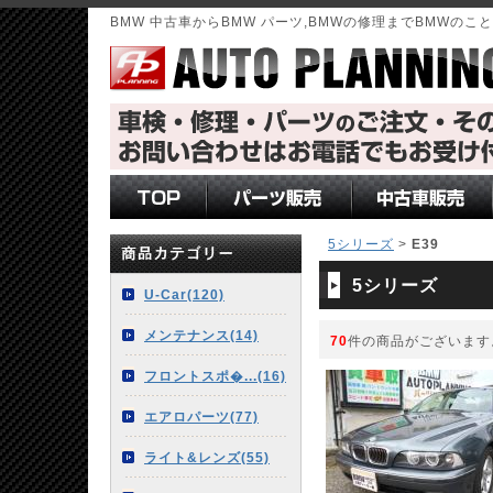
BMW 中古車からBMW パーツ,BMWの修理までBMWの
5シリーズ
>
E39
5シリーズ
U-Car(120)
メンテナンス(14)
70
件の商品がございます
フロントスポ�...(16)
エアロパーツ(77)
ライト&レンズ(55)