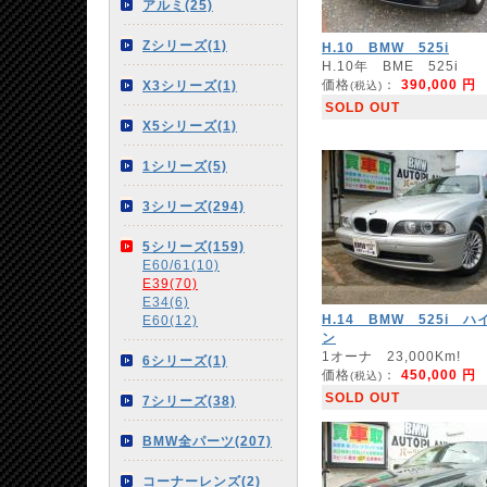
アルミ(25)
Zシリーズ(1)
H.10 BMW 525i
H.10年 BME 525i
価格
：
390,000 円
X3シリーズ(1)
(税込)
SOLD OUT
X5シリーズ(1)
1シリーズ(5)
3シリーズ(294)
5シリーズ(159)
E60/61(10)
E39(70)
E34(6)
H.14 BMW 525i ハ
E60(12)
ン
1オーナ 23,000Km!
6シリーズ(1)
価格
：
450,000 円
(税込)
SOLD OUT
7シリーズ(38)
BMW全パーツ(207)
コーナーレンズ(2)