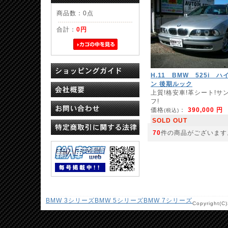
商品数：0点
合計：
0円
H.11 BMW 525i ハ
ン 後期ルック
上質!格安車!革シート!サ
フ!
価格
：
390,000 円
(税込)
SOLD OUT
70
件の商品がございます
BMW 3シリーズ
BMW 5シリーズ
BMW 7シリーズ
Copyright(C