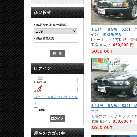
H.13年 BMW 525i 
イン 後期モデル
1オーナ 4.2万Km! 禁
価格
：
450,000 円
(税込)
SOLD OUT
パスワードを忘れた方はこち
ら
H.15年 BMW 530i 
ーツ
人気のブラックサファイヤ
価格
：
850,000 円
(税込)
SOLD OUT